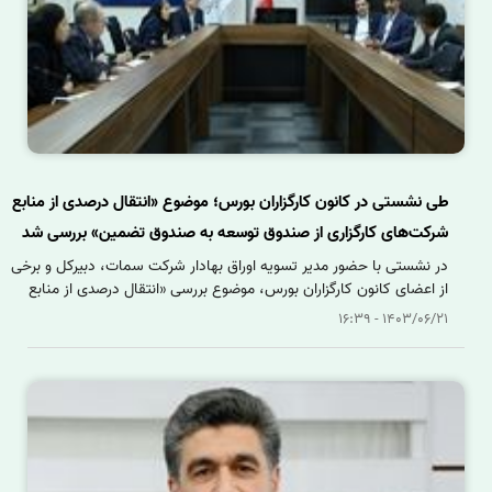
طی نشستی در کانون کارگزاران بورس؛ موضوع «انتقال درصدی از منابع
شرکت‌های کارگزاری از صندوق توسعه به صندوق تضمین» بررسی شد
در نشستی با حضور مدیر تسویه اوراق بهادار شرکت سمات، دبیرکل و برخی
از اعضای کانون کارگزاران بورس، موضوع بررسی «انتقال درصدی از منابع
شرکت‌های کارگزاری از صندوق توسعه بازارسرمایه به صندوق تضمین
1403/06/21 - 16:39
تسویه معاملات اوراق بهادار» در سالن استاد زرگانی نژاد کانون کارگزاران
مورد بحث و بررسی قرار گرفت.