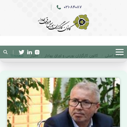
021-84087
صفحه اصلی
کانون کارگزاران بورس و اوراق بهادار
اخبار
صفحه:11