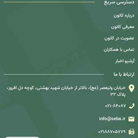
دسترسی سریع
درباره کانون
معرفی کانون
عضویت در کانون
تماس با همکاران
آرشیو اخبار
ارتباط با ما
خیابان ولیعصر (عج)، بالاتر از خیابان شهید بهشتی، کوچه دل افروز،
پلاک 32
021-84087
info@seba.ir
02188705779