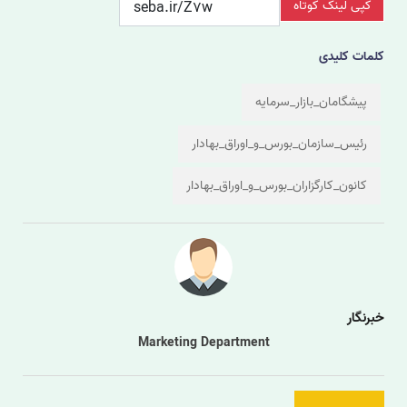
کپی لینک کوتاه
کلمات کلیدی
پیشگامان_بازار_سرمایه
رئیس_سازمان_بورس_و_اوراق_بهادار
کانون_کارگزاران_بورس_و_اوراق_بهادار
خبرنگار
Marketing Department