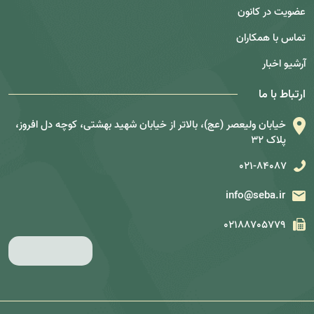
عضویت در کانون
تماس با همکاران
آرشیو اخبار
ارتباط با ما
خیابان ولیعصر (عج)، بالاتر از خیابان شهید بهشتی، کوچه دل افروز،
پلاک 32
021-84087
info@seba.ir
02188705779