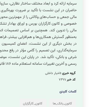
سرمایه ارائه کرد و ابعاد مختلف ساختار نظارتی، سازو
حاضران در این نشست با تأکید بر ضرورت بهره‌گیری ا
مالی جمعی و حساب‌های وکالتی را از مهم‌ترین محور
خصوصی و کانون کارگزاران بورس و اوراق بهادار تشکی
مالی را تدوین کند.
همچنین بر اساس تصمیمات اتخا
به‌منظور گسترش همکاری‌ها و هم‌افزایی بیشتر، فرا
در بخش دیگری از این نشست، اعضای کمیسیون اعتبا
سرمایه‌گذاری، این تصمیم را گامی مؤثر در رفع محدود
شرعی و بانکی، تأکید شد.
در پایان این نشست، موضوع
رسمی و آخرین تغییرات سامانه استعلام ماده ۱۸۶ قانون مالیات‌های مستقیم نیز مورد بحث و تبادل نظر قرار گرفت و درباره آن‌ها تصمیمات لازم اتخاذ شد.
گروه خبری :
اخبار داخلی
کد خبر :
747
کلمات کلیدی
کانون_بانک_ها
کانون_کارگزاران