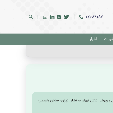
021-84087
En
قررات
اخبار
راس ساعت ١۴ در محل سالن آمفی تئاتر مجموعه فرهنگی و ورزشی تلاش تهران به نشان تهران- خیابان ولیعصر-