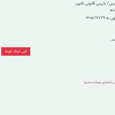
س/ بازرس قانونی کانون
١۴٠۵/١
د.
کپی لینک کوتاه
ب_اعضای_هیات_مدیره