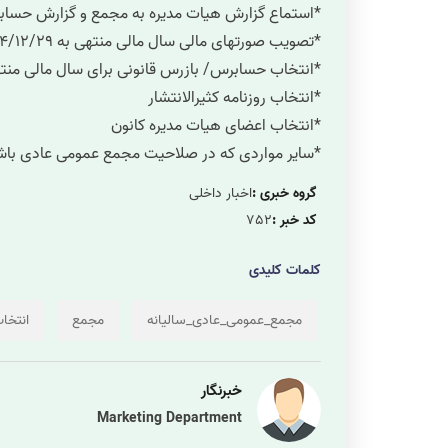
*استماع گزارش هیات مدیره به مجمع و گزارش حسابر
*تصویب صورتهای مالی سال مالی منتهی به ١۴٠۴/١٢/٢٩
*انتخاب حسابرس/ بازرس قانونی برای سال مالی منتهی به ٢/٢٩
*انتخاب روزنامه کثیرالانتشار
*انتخاب اعضای هیات مدیره کانون
*سایر مواردی که در صلاحیت مجمع عمومی عادی باش
گروه خبری :
اخبار داخلی
کد خبر :
752
کلمات کلیدی
مجمع_عمومی_عادی_سالیانه
مجمع
انتخا
خبرنگار
Marketing Department