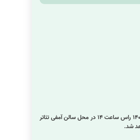
به گزارش روزنامه رسالت، مجمع عمومی عادی سالیانه کانون کارگزاران در روز سه شنبه مورخ ٢٣ تیرماه ١۴٠۵ راس ساعت ١۴ در محل سالن آمفی تئاتر
هد شد.