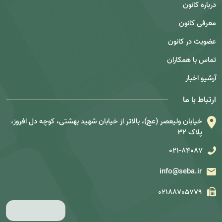
درباره کانون
معرفی کانون
عضویت در کانون
تماس با همکاران
آرشیو اخبار
ارتباط با ما
خیابان ولیعصر (عج)، بالاتر از خیابان شهید بهشتی، کوچه دل افروز،
پلاک 32
021-84087
info@seba.ir
02188705779