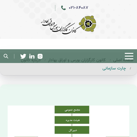
021-84087
صفحه اصلی
کانون کارگزاران بورس و اوراق بهادار
درباره کانون
چارت سازمانی