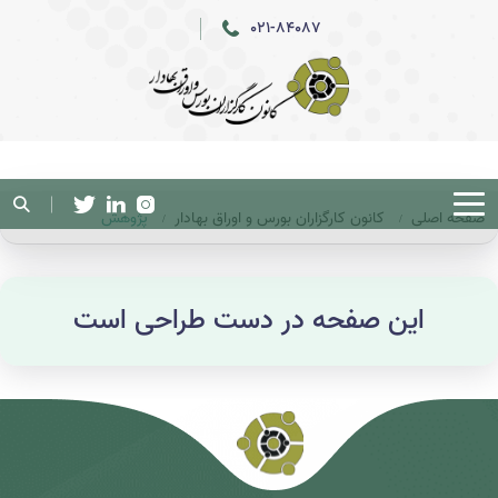
021-84087
صفحه اصلی
کانون کارگزاران بورس و اوراق بهادار
پژوهش
این صفحه در دست طراحی است