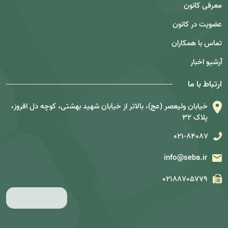
معرفی کانون
عضویت در کانون
تماس با همکاران
آرشیو اخبار
ارتباط با ما
خیابان ولیعصر (عج)، بالاتر از خیابان شهید بهشتی، کوچه دل افروز،
پلاک 32
021-84087
info@seba.ir
02188705779