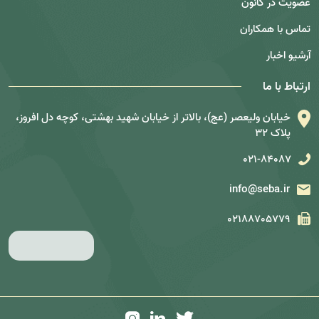
پیشرفته مقررات و مشاهده قوانین به‌صورت موضوعی از
عضویت در کانون
طریق درخت‌واره مقررات دسترسی داشته باشند.این
تماس با همکاران
سامانه، مرجعی جامع برای ارتقای سواد حقوقی بازار سرمایه
و آشنایی دقیق با قوانین، دستورالعمل‌ها و آیین‌نامه‌های
آرشیو اخبار
مرتبط با بورس و اوراق بهادار محسوب می‌شود.
ارتباط با ما
خیابان ولیعصر (عج)، بالاتر از خیابان شهید بهشتی، کوچه دل افروز،
پلاک 32
021-84087
info@seba.ir
02188705779