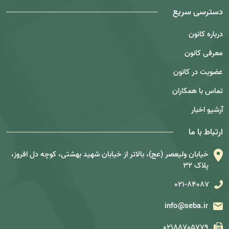
دسترسی سریع
درباره کانون
معرفی کانون
عضویت در کانون
تماس با همکاران
آرشیو اخبار
ارتباط با ما
خیابان ولیعصر (عج)، بالاتر از خیابان شهید بهشتی، کوچه دل افروز،
پلاک 32
021-84087
info@seba.ir
02188705779