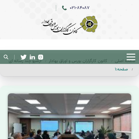
021-84087
صفحه اصلی
کانون کارگزاران بورس و اوراق بهادار
آرشیو چند رسانه ای
صفحه:1