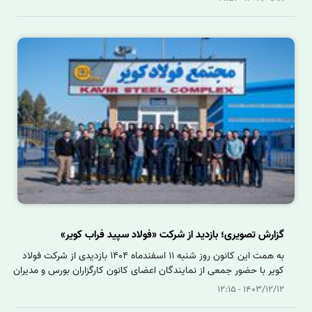
بودند.
گزارش تصویری؛ بازدید از شرکت «فولاد سپید فراب کویر»
به همت این کانون روز شنبه 11 اسفندماه 1404 بازدیدی از شرکت فولاد
کویر با حضور جمعی از نمایندگان اعضای کانون کارگزاران بورس و مدیران
این شرکت انجام شد.
1403/12/12 - 12:15