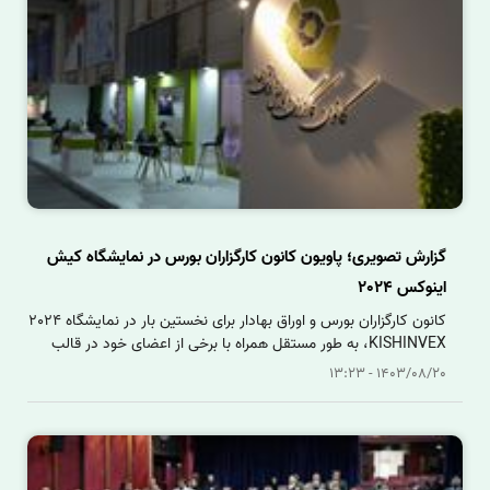
گزارش تصویری؛ پاویون کانون کارگزاران بورس در نمایشگاه کیش
اینوکس 2024
کانون کارگزاران بورس و اوراق بهادار برای نخستین بار در نمایشگاه 2024
KISHINVEX، به طور مستقل همراه با برخی از اعضای خود در قالب
پاویون کانون کارگزاران بورس حضور پررنگی داشت. برگذاری نشست
1403/08/20 - 13:23
هم‌اندیشی با محور «بررسی احکام قانون برنامه هفتم توسعه و لایحه
بودجه سال ۱۴۰۴ » یکی از برنامه‌هایی بود که این کانون با مشارکت کانون
نهادهای سرمایه‌گذاری در نمایشگاه برگزار کرد.